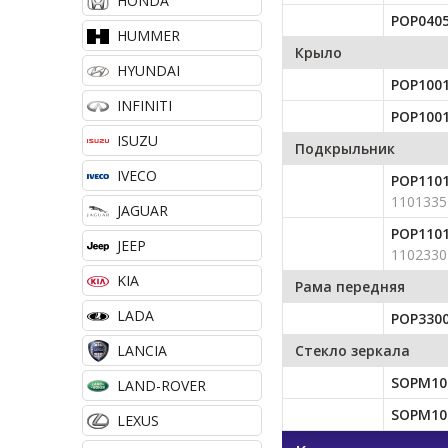
HONDA
POP040
HUMMER
Крыло
HYUNDAI
POP100
INFINITI
POP100
ISUZU
Подкрыльник
IVECO
POP110
1101335
JAGUAR
POP110
JEEP
1102330
KIA
Рама передняя
LADA
POP330
LANCIA
Стекло зеркала
SOPM10
LAND-ROVER
SOPM10
LEXUS