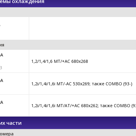
темы охлаждения
5
ия
4A
1,2/1,4/1,6 MT/+AC 680x268
3
5A
1,2i/1,4i/1,6i MT/-AC 530x269; также COMBO (93-)
2A
1,2i/1,4i/1,6i MT/AT/+AC 680x262; также COMBO (9
их части
номера