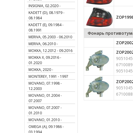
INSIGNIA, 02.2020 -
KADETT (D), 08.1979 -
ZOP199
08.1984
KADETT (E), 09.1984 -
08.1991
Фонарь противотум
MERIVA, 05.2003 - 06.2010
ZOP2002
MERIVA, 06.2010 -
MOKKA, 12.2012 - 09.2016
ZOP200
MOKKA X, 09.2016 -
9051045
01.2020
6710089
MOKKA, 2020 -
9051045
MONTEREY, 1991 - 1997
ZOP200
MOVANO, 07.1998 -
9051045
12.2003
6710088
MOVANO, 01.2004 -
07.2007
MOVANO, 07.2007 -
01.2010
MOVANO, 01.2010 -
OMEGA (A), 09.1986 -
03.1994