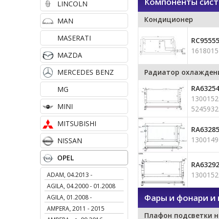
Компоненты сис
LINCOLN
Кондиционер
MAN
MASERATI
RC9555
1618015
MAZDA
MERCEDES BENZ
Радиатор охлажден
RA6325
MG
1300152
MINI
5245932
MITSUBISHI
RA6328
1300149
NISSAN
OPEL
RA6329
1300152
ADAM, 04.2013 -
AGILA, 04.2000 - 01.2008
Фары и фонари и 
AGILA, 01.2008 -
AMPERA, 2011 - 2015
Плафон подсветки 