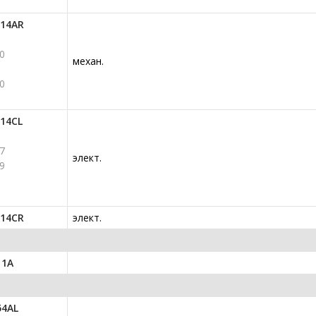
14AR
0
механ.
0
14CL
7
элект.
9
14CR
элект.
11A
54AL