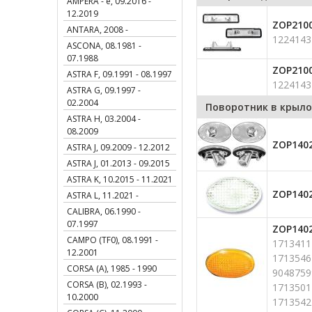
AMPERA - e, 09.2016 -
12.2019
ZOP210
ANTARA, 2008 -
1224143
ASCONA, 08.1981 -
07.1988
ZOP210
ASTRA F, 09.1991 - 08.1997
1224143
ASTRA G, 09.1997 -
02.2004
Поворотник в крыло
ASTRA H, 03.2004 -
08.2009
ZOP140
ASTRA J, 09.2009 - 12.2012
ASTRA J, 01.2013 - 09.2015
ASTRA K, 10.2015 - 11.2021
ZOP140
ASTRA L, 11.2021 -
CALIBRA, 06.1990 -
07.1997
ZOP140
CAMPO (TF0), 08.1991 -
1713411
12.2001
1713546
CORSA (A), 1985 - 1990
9048759
CORSA (B), 02.1993 -
1713501
10.2000
1713542