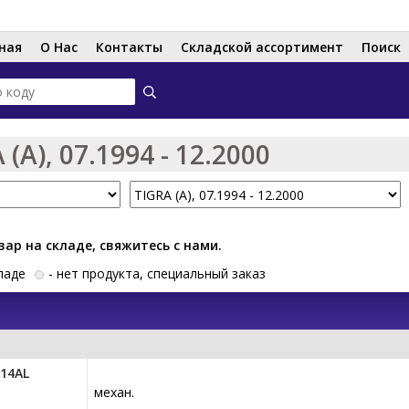
Перейти
к
ная
О Нас
Контакты
Складской ассортимент
Поиск
основному
содержанию
(A), 07.1994 - 12.2000
вар на складе, свяжитесь с нами.
ладе
- нет продукта, специальный заказ
14AL
механ.