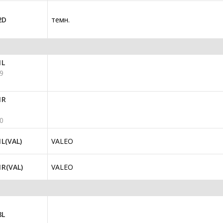
2D
темн.
1L
9
1R
0
L(VAL)
VALEO
R(VAL)
VALEO
8L