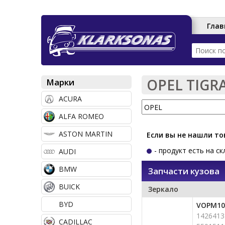
Глав
Г
л
а
OPEL TIGRA 
Марки
в
ACURA
н
ALFA ROMEO
о
ASTON MARTIN
Если вы не нашли то
е
- продукт есть на ск
AUDI
м
BMW
е
Запчасти кузова
н
BUICK
Зеркало
ю
BYD
VOPM10
1426413
CADILLAC