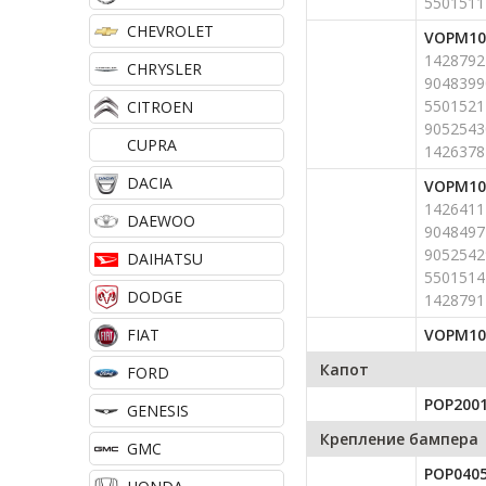
5501511
CHEVROLET
VOPM10
1428792
CHRYSLER
9048399
5501521
CITROEN
9052543
CUPRA
1426378
DACIA
VOPM10
1426411
DAEWOO
9048497
9052542
DAIHATSU
5501514
DODGE
1428791
FIAT
VOPM10
Капот
FORD
POP200
GENESIS
Крепление бампера
GMC
POP040