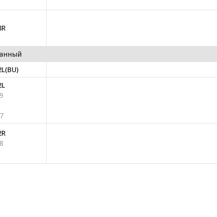
8R
анный
L(BU)
2L
9
7
2R
8