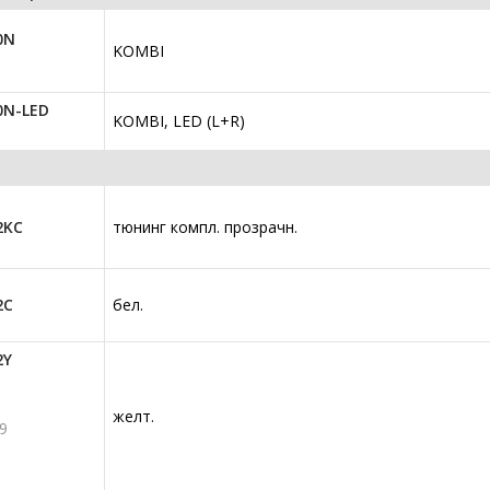
0N
KOMBI
0N-LED
KOMBI, LED (L+R)
2KC
тюнинг компл. прозрачн.
2C
бел.
2Y
желт.
9