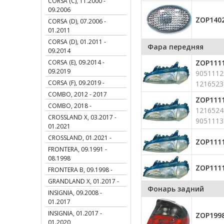
CORSA (C), 11.2000 -
09.2006
ZOP140
CORSA (D), 07.2006 -
01.2011
CORSA (D), 01.2011 -
Фара передняя
09.2014
CORSA (E), 09.2014 -
ZOP111
09.2019
9051112
CORSA (F), 09.2019 -
1216523
COMBO, 2012 - 2017
ZOP111
COMBO, 2018 -
1216524
CROSSLAND X, 03.2017 -
9051113
01.2021
CROSSLAND, 01.2021 -
ZOP1111
FRONTERA, 09.1991 -
08.1998
ZOP1111
FRONTERA B, 09.1998 -
GRANDLAND X, 01.2017 -
Фонарь задний
INSIGNIA, 09.2008 -
01.2017
INSIGNIA, 01.2017 -
ZOP199
01.2020