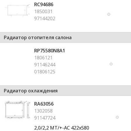
RC94686
1850031
97144202
Радиатор отопителя салона
RP75580N8A1
1806121
91146244
01806125
Радиатор охлаждения
RA63056
1302058
91147724
2,0/2,2 MT/+-AC 422x580