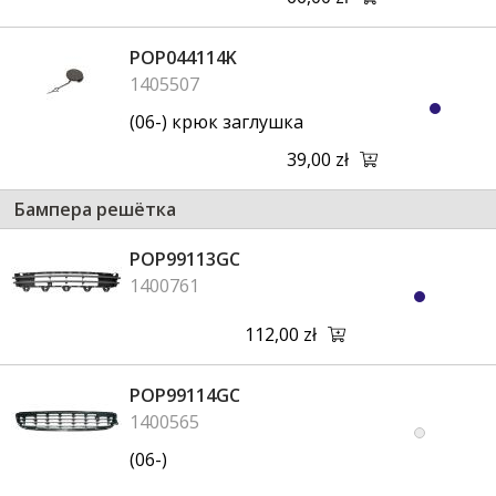
POP044114K
1405507
(06-) крюк заглушка
39,00 zł
Бампера решётка
POP99113GC
1400761
112,00 zł
POP99114GC
1400565
(06-)