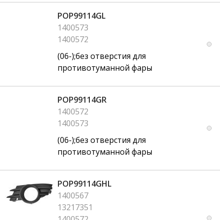
POP99114GL
1400573
1400572
(06-);без отверстия для
противотуманной фары
POP99114GR
1400572
1400573
(06-);без отверстия для
противотуманной фары
POP99114GHL
1400567
13217351
1400572