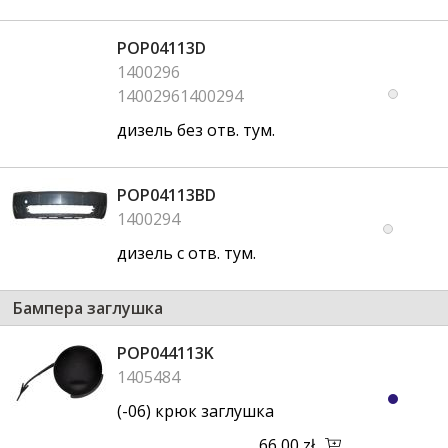
POP04113D
1400296
14002961400294
дизель без отв. тум.
POP04113BD
1400294
дизель с отв. тум.
Бампера заглушка
POP044113K
1405484
(-06) крюк заглушка
66,00 zł