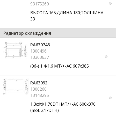
93175260
ВЫСОТА 165;ДЛИНА 180;ТОЛЩИНА
33
Радиатор охлаждения
RA630748
1300496
13303637
(06-) 1,4/1,6 MT/+-AC 607x385
RA63092
1300260
13148295
1,3cdti/1,7CDTI MT/+-AC 600x370
(mot. Z17DTH)