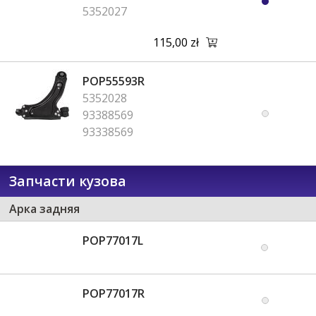
5352027
115,00 zł
POP55593R
5352028
93388569
93338569
Запчасти кузова
Арка задняя
POP77017L
POP77017R