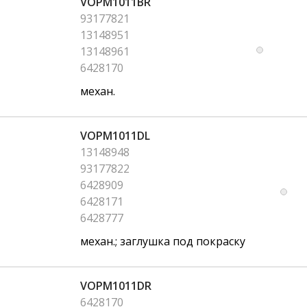
VOPM1011BR
93177821
13148951
13148961
6428170
механ.
VOPM1011DL
13148948
93177822
6428909
6428171
6428777
механ.; заглушка под покраску
VOPM1011DR
6428170