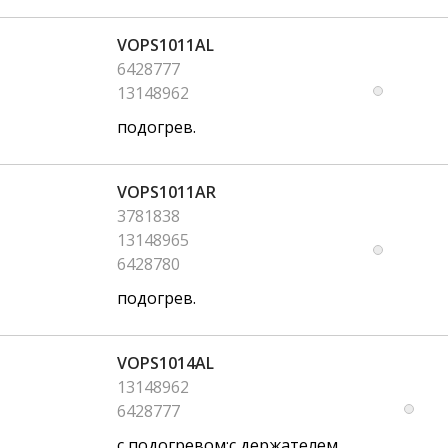
VOPS1011AL
6428777
13148962
подогрев.
VOPS1011AR
3781838
13148965
6428780
подогрев.
VOPS1014AL
13148962
6428777
с подогревом;с держателем