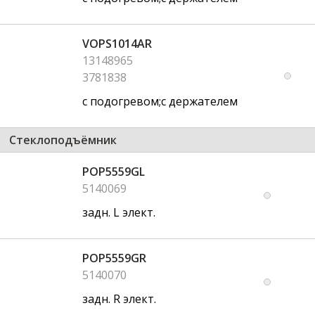
VOPS1014AR
13148965
3781838
с подогревом;с держателем
Стеклоподъёмник
POP5559GL
5140069
задн. L элект.
POP5559GR
5140070
задн. R элект.