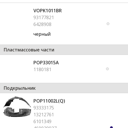
VOPK1011BR
93177821
6428908
черный
Пластмассовые части
POP33015A
1180181
Подкрыльник
POP11002L(Q)
93333175
13212761
6101349