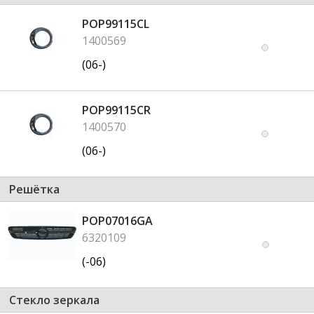
POP99115CL
1400569
(06-)
POP99115CR
1400570
(06-)
Решётка
POP07016GA
6320109
(-06)
Стекло зеркала