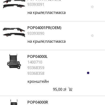
93393091
на крыле;пластмасса
POP04001PR(OEM)
93393090
на крыле;пластмасса
POP04000L
1400710
93368359
93368358
кронштейн
95,00 zł
POP04000R