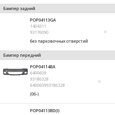
Бампер задний
POP04113GA
1404311
93176090
без парковочных отверстий
Бампер передний
POP04114BA
6400609
93186328
640060993186328
(06-)
POP04113BD(I)