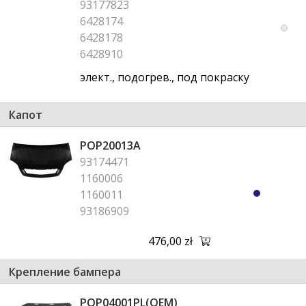
93177823
6428174
6428178
6428910
элект., подогрев., под покраску
Капот
POP20013A
93174471
1160006
1160011
93186909
476,00 zł
Крепление бампера
POP04001PL(OEM)