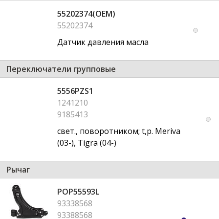
55202374(OEM)
55202374
Датчик давления масла
Переключатели групповые
5556PZS1
1241210
9185413
свет., поворотником; t,p. Meriva
(03-), Tigra (04-)
Рычаг
POP55593L
93338568
93388568