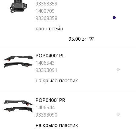
93368359
1400709
93368358
кронштейн
95,00 zł
POP04001PL
1406543
93393091
на крыло пластик
POP04001PR
1406544
93393090
на крыло пластик