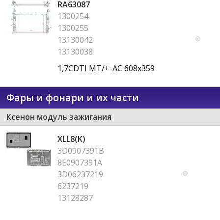
RA63087
1300254
1300255
13130042
13130038
1,7CDTI MT/+-AC 608x359
Фары и фонари и их части
Ксенон модуль зажигания
XLL8(K)
3D0907391B
8E0907391A
3D06237219
6237219
13128287