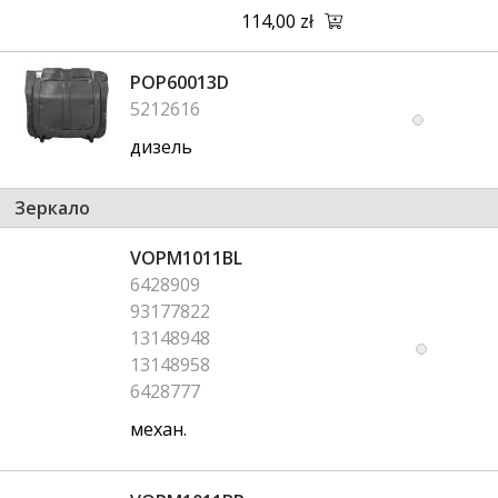
114,00 zł
POP60013D
5212616
дизель
Зеркало
VOPM1011BL
6428909
93177822
13148948
13148958
6428777
механ.