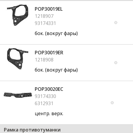
POP30019EL
1218907
93174331
бок. (вокруг фары)
POP30019ER
1218908
бок. (вокруг фары)
POP30020EC
93174330
6312931
центр. верх.
Рамка противотуманки