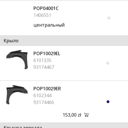
POP04001C
1406551
центральный
Крыло
POP10029EL
6101335
93174467
POP10029ER
6102344
93174466
153,00 zł
Крышка зеркала