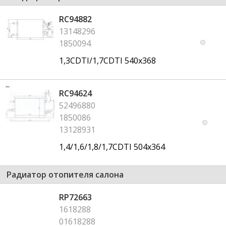
RC94882
13148296
1850094
1,3CDTI/1,7CDTI 540x368
RC94624
52496880
1850086
13128931
1,4/1,6/1,8/1,7CDTI 504x364
Радиатор отопителя салона
RP72663
1618288
01618288