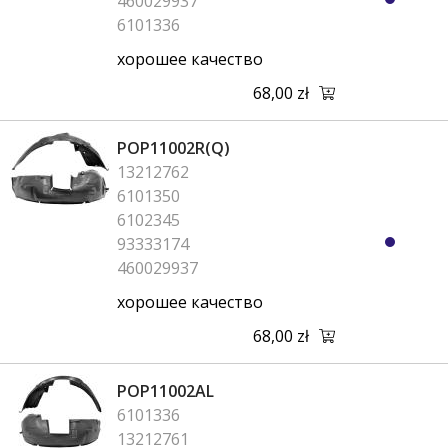
460029937
6101336
хорошее качество
68,00 zł
POP11002R(Q)
13212762
6101350
6102345
93333174
460029937
хорошее качество
68,00 zł
POP11002AL
6101336
13212761