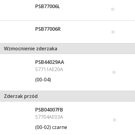
PSB77006L
PSB77006R
Wzmocnienie zderzaka
PSB44029AA
57711AE20A
(00-04)
Zderzak przód
PSB04007FB
57704AE03A
(00-02) czarne