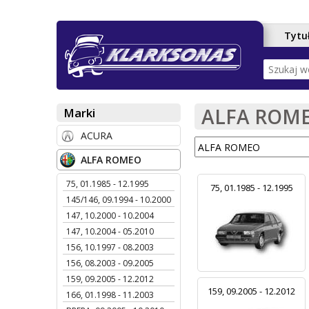
Tytu
M
e
n
ALFA ROM
Marki
u
ACURA
g
ALFA ROMEO
ł
75, 01.1985 - 12.1995
ó
75, 01.1985 - 12.1995
145/146, 09.1994 - 10.2000
w
147, 10.2000 - 10.2004
147, 10.2004 - 05.2010
n
156, 10.1997 - 08.2003
e
156, 08.2003 - 09.2005
159, 09.2005 - 12.2012
159, 09.2005 - 12.2012
166, 01.1998 - 11.2003