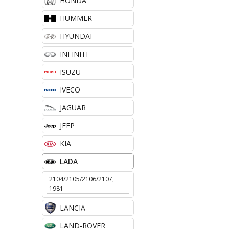
HONDA
HUMMER
HYUNDAI
INFINITI
ISUZU
IVECO
JAGUAR
JEEP
KIA
LADA
2104/2105/2106/2107,
1981 -
LANCIA
LAND-ROVER