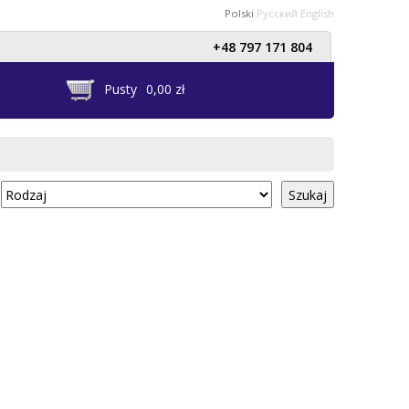
Polski
Русский
English
+48 797 171 804
Pusty
0,00 zł
Szukaj