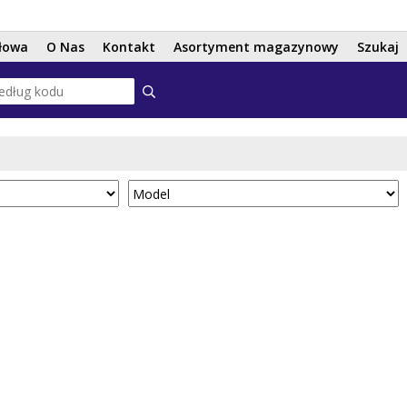
Przejdź
do
łowa
O Nas
Kontakt
Asortyment magazynowy
Szukaj
treści