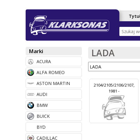
Tytu
M
e
n
LADA
Marki
u
ACURA
g
ALFA ROMEO
ł
ASTON MARTIN
ó
2104/2105/2106/2107,
1981 -
AUDI
w
BMW
n
e
BUICK
BYD
CADILLAC