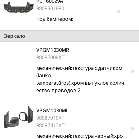
PCT60029A
9808501880
под бампером;
Зеркало
VPGM1030MR
98087008XT
механический;текстура;с датчиком
(lauko
temperatūros);хром;выпуклое;колич
ество проводов 2
VPGM1030ML
98087010XT
98087413XT
механический;текстура;черный;хро