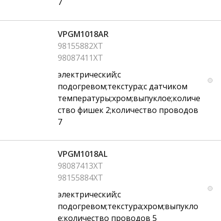
7
VPGM1018AR
98155882XT
98087411XT
электрический;с
подогревом;текстура;с датчиком
температуры;хром;выпуклое;количе
ство фишек 2;количество проводов
7
VPGM1018AL
98087413XT
98155884XT
электрический;с
подогревом;текстура;хром;выпукло
е;количество проводов 5