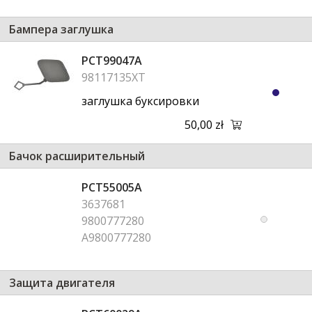
Бампера заглушка
PCT99047A
98117135XT
заглушка буксировки
50,00 zł
Бачок расширительный
PCT55005A
3637681
9800777280
A9800777280
Защита двигателя