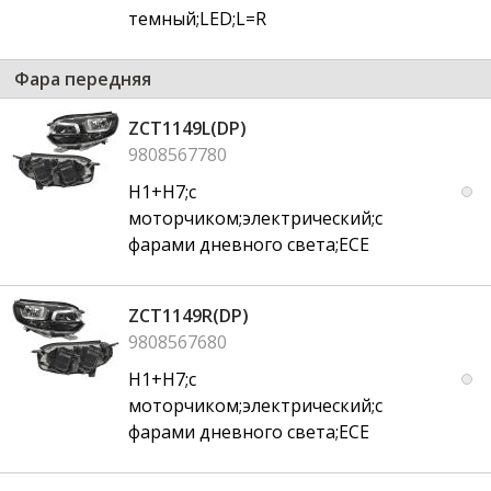
темный;LED;L=R
Фара передняя
ZCT1149L(DP)
9808567780
H1+H7;с
моторчиком;электрический;с
фарами дневного света;ECE
ZCT1149R(DP)
9808567680
H1+H7;с
моторчиком;электрический;с
фарами дневного света;ECE