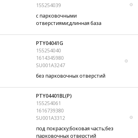
155254039
с парковочными
отверстиями;длинная база
PTY04041G
155254040
1614345980
SU001A3247
без парковочных отверстий
PTY04401BL(P)
155254061
1616739380
SU001A3312
под покраску;боковая часть;без
парковочных отверстий