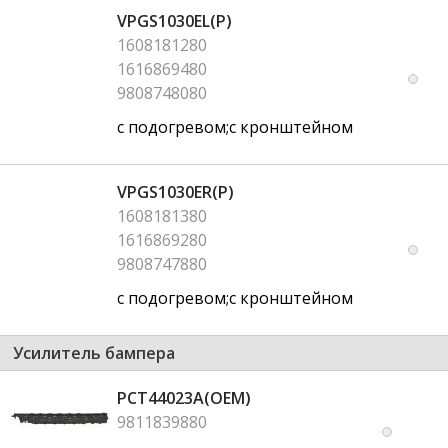
VPGS1030EL(P)
1608181280
1616869480
9808748080
с подогревом;с кронштейном
VPGS1030ER(P)
1608181380
1616869280
9808747880
с подогревом;с кронштейном
Усилитель бампера
PCT44023A(OEM)
9811839880