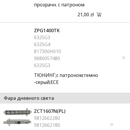
прозрачн. с патроном
21,00 zł
ZPG1400TK
6325G3
6325G4
817300H010
9680057480
6325G3
ТЮНИНГ;с патроном;темно
-серый;ECE
Фара дневного света
ZCT1607N(PL)
9812662280
9812662180