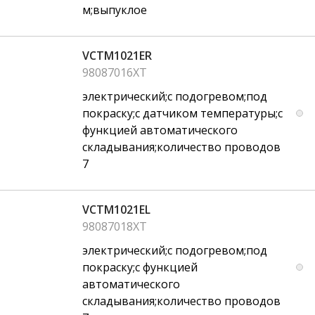
м;выпуклое
VCTM1021ER
98087016XT
электрический;с подогревом;под
покраску;с датчиком температуры;с
функцией автоматического
складывания;количество проводов
7
VCTM1021EL
98087018XT
электрический;с подогревом;под
покраску;с функцией
автоматического
складывания;количество проводов