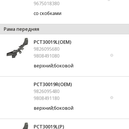
9675018380
со скобками
Рама передняя
PCT30019L(OEM)
9826095680
9808491080
верхний;боковой
PCT30019R(OEM)
9826095480
9808491180
верхний;боковой
PCT30019L(P)