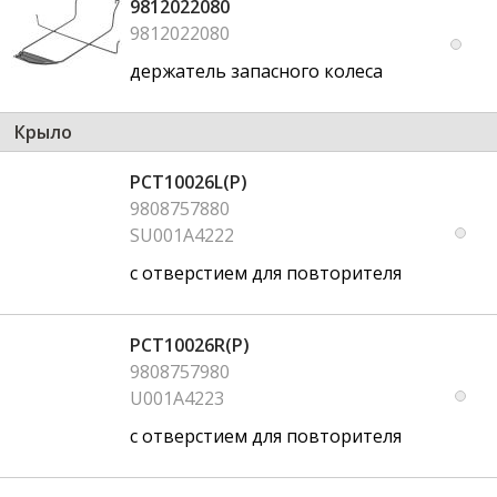
9812022080
9812022080
держатель запасного колеса
Крыло
PCT10026L(P)
9808757880
SU001A4222
с отверстием для повторителя
PCT10026R(P)
9808757980
U001A4223
с отверстием для повторителя