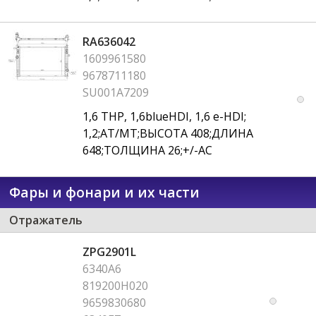
RA636042
1609961580
9678711180
SU001A7209
1,6 THP, 1,6blueHDI, 1,6 e-HDI;
1,2;AT/MT;ВЫСОТА 408;ДЛИНА
648;ТОЛЩИНА 26;+/-AC
Фары и фонари и их части
Отражатель
ZPG2901L
6340A6
819200H020
9659830680