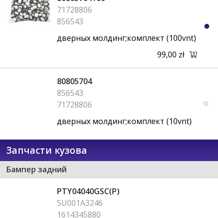
71728806
856543
дверныx молдинг;комплект (100vnt)
99,00 zł
80805704
856543
71728806
дверныx молдинг;комплект (10vnt)
Запчасти кузова
Бампер задний
PTY04040GSC(P)
SU001A3246
1614345880