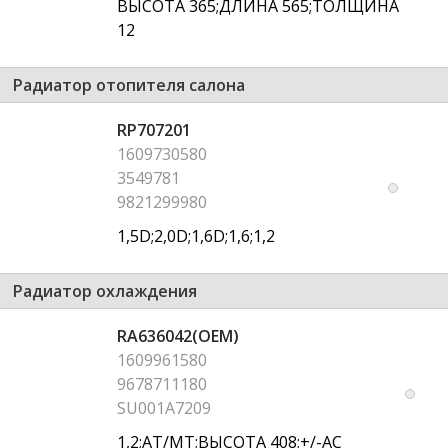
ВЫСОТА 365;ДЛИНА 565;ТОЛЩИНА
12
Радиатор отопителя салона
RP707201
1609730580
3549781
9821299980
1,5D;2,0D;1,6D;1,6;1,2
Радиатор охлаждения
RA636042(OEM)
1609961580
9678711180
SU001A7209
1,2;AT/MT;ВЫСОТА 408;+/-AC