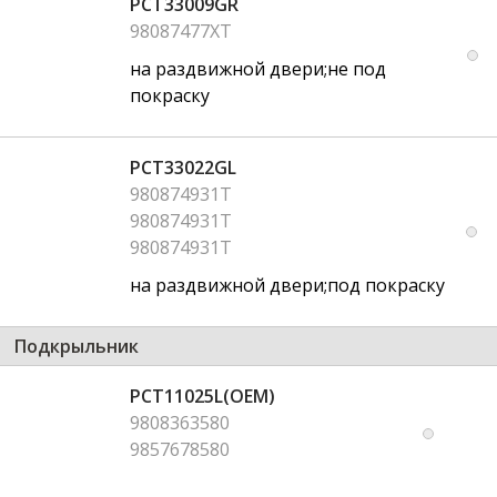
PCT33009GR
98087477XT
на раздвижной двери;не под
покраску
PCT33022GL
980874931T
980874931T
980874931T
на раздвижной двери;под покраску
Подкрыльник
PCT11025L(OEM)
9808363580
9857678580