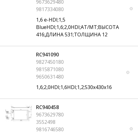
9673629480
9817334080
1,6 e-HDI;1,5
BlueHDI;1,6;2,0HDI;AT/MT;ВЫСОТА
416;ДЛИНА 531;ТОЛЩИНА 12
RC941090
9827450180
9815871080
9650631480
1,6;2,0HDI;1,6HDI;1,2;530x430x16
RC940458
9673629780
3552498
9816746580