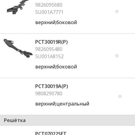
9826095680
SU001A7771
верхний;боковой
PCT30019R(P)
9826095480
SU001A8152
верхний;боковой
PCT30019A(P)
9808290780
верхний;центральный
Решётка
PCT07022SET