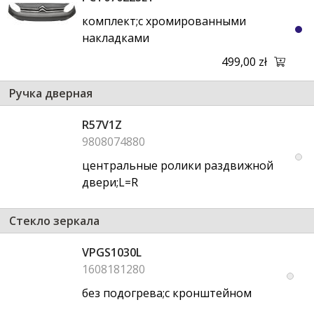
комплект;с хромированными
накладками
499,00 zł
Ручка дверная
R57V1Z
9808074880
центральные ролики раздвижной
двери;L=R
Стекло зеркала
VPGS1030L
1608181280
без подогрева;с кронштейном