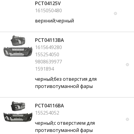
PCT04125V
1615050480
верхний;черный
PCT04113BA
1615649280
155254050
9808639977
1591894
черный;без отверстия для
противотуманной фары
PCT04116BA
155254052
черный;с отверстием для
противотуманной фары