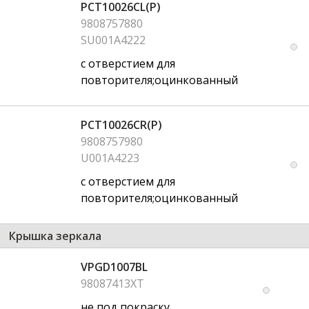
PCT10026CL(P)
9808757880
SU001A4222
с отверстием для
повторителя;оцинкованный
PCT10026CR(P)
9808757980
U001A4223
с отверстием для
повторителя;оцинкованный
Крышка зеркала
VPGD1007BL
98087413XT
не под покраску