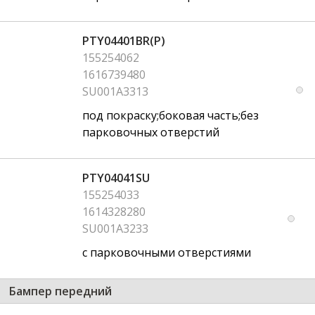
PTY04401BR(P)
155254062
1616739480
SU001A3313
под покраску;боковая часть;без
парковочных отверстий
PTY04041SU
155254033
1614328280
SU001A3233
с парковочными отверстиями
Бампер передний