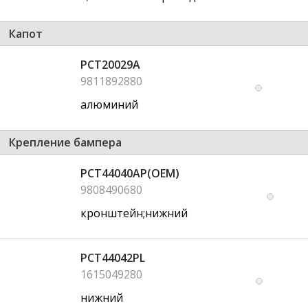
Капот
PCT20029A
9811892880
алюминий
Крепление бампера
PCT44040AP(OEM)
9808490680
кронштейн;нижний
PCT44042PL
1615049280
нижний