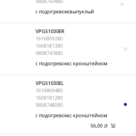
9808747880
с подогревом;выпуклый
VPGS1030ER
1616869280
1608181380
9808747880
с подогревом;с кронштейном
VPGS1030EL
1616869480
1608181280
9808748080
с подогревом;с кронштейном
56,00 zł