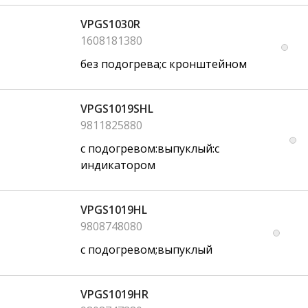
VPGS1030R
1608181380
без подогрева;с кронштейном
VPGS1019SHL
9811825880
с подогревом:выпуклый:с
индикатором
VPGS1019HL
9808748080
с подогревом;выпуклый
VPGS1019HR