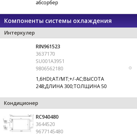
абсорбер
Компоненты системы охлаждения
Интеркулер
RIN961523
3637170
SU001A3951
9806562180
1,6HDI;AT/MT;+/-AC;ВЫСОТА
248;ДЛИНА 300;ТОЛЩИНА 50
Кондиционер
RC940480
3644520
9677145480