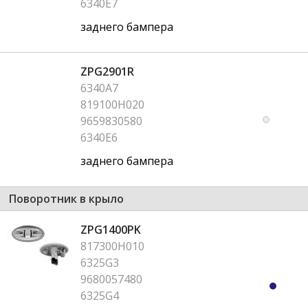
6340E7
заднего бампера
ZPG2901R
6340A7
819100H020
9659830580
6340E6
заднего бампера
Поворотник в крыло
ZPG1400PK
817300H010
6325G3
9680057480
6325G4