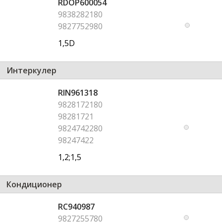
RDOP600054
9838282180
9827752980
1,5D
Интеркулер
RIN961318
9828172180
98281721
9824742280
98247422
1,2;1,5
Кондиционер
RC940987
9827255780