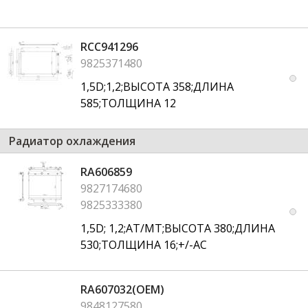
RCC941296
9825371480
1,5D;1,2;ВЫСОТА 358;ДЛИНА
585;ТОЛЩИНА 12
Радиатор охлаждения
RA606859
9827174680
9825333380
1,5D; 1,2;AT/MT;ВЫСОТА 380;ДЛИНА
530;ТОЛЩИНА 16;+/-AC
RA607032(OEM)
9848127580