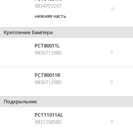
98347032XT
нижняя часть
Крепление бампера
PCT80011L
9830712980
PCT80011R
9830712980
Подкрыльник
PCT11011AL
9831258580